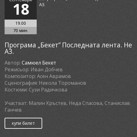
18
19.00
70 мин.
Програма „Бекет” Последната лента. Не
АЗ.
Автор:
Самюел Бекет
Режисьор:
Иван Добчев
Композитор:
Асен Аврамов
Сценография:
Никола Тороманов
Костюми:
Сузи Радичкова
Участват:
Малин Кръстев, Неда Спасова, Станислав
Ганчев
купи билет