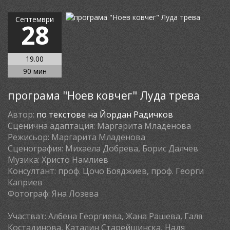
Септември
28
19.00
90 мин
програма "Ноев ковчег" Луда трева
Автор:
по текстове на Йордан Радичков
Сценична адаптация:
Маргарита Младенова
Режисьор:
Маргарита Младенова
Сценография:
Михаела Добрева, Борис Далчев
Музика:
Христо Намлиев
Консултант:
проф. Цочо Бояджиев, проф. Георги
Каприев
Фотограф:
Яна Лозева
Участват:
Албена Георгиева, Жана Рашева, Галя
Костадинова, Каталин Старейшинска, Надя