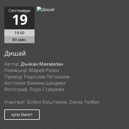
Септември
19
19.00
80 мин.
Дишай
Автор:
Дънкан Макмилан
Режисьор:
Марий Росен
Превод:
Радослав Петкашев
Костюми:
Ванина Цандева
Фотограф:
Лора Ставрева
Участват:
Бойко Кръстанов, Елена Телбис
купи билет