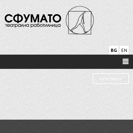
BG
EN
купи билет