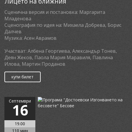
Лицето на ближния
Сценична версия и постановка:
Маргарита
Младенова
Сценография по идея на:
Михаела Добрева, Борис
Далчев
Музика:
Асен Аврамов
Участват:
Албена Георгиева, Александър Тонев,
Деян Жеков, Паола Мария Маравиля, Павлина
Илова, Мартин Проданов
купи билет
Септември
16
19.00
110 мин