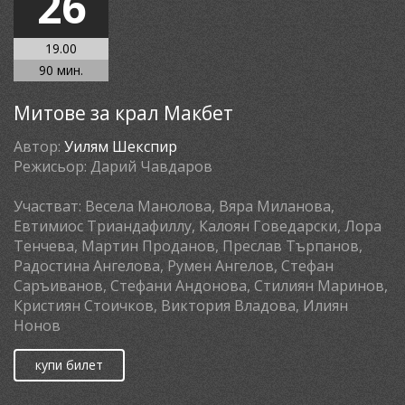
26
19.00
90 мин.
Митове за крал Макбет
Автор:
Уилям Шекспир
Режисьор:
Дарий Чавдаров
Участват:
Весела Манолова, Вяра Миланова,
Евтимиос Триандафиллу, Калоян Говедарски, Лора
Тенчева, Мартин Проданов, Преслав Търпанов,
Радостина Ангелова, Румен Ангелов, Стефан
Саръиванов, Стефани Андонова, Стилиян Маринов,
Кристиян Стоичков, Виктория Владова, Илиян
Нонов
купи билет