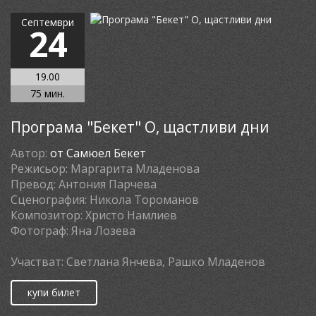
Септември
24
19.00
75 мин.
Програма "Бекет" О, щастливи дни
Автор:
от Самюел Бекет
Режисьор:
Маргарита Младенова
Превод:
Антония Парчева
Сценография:
Никола Тороманов
Композитор:
Христо Намлиев
Фотограф:
Яна Лозева
Участват:
Светлана Янчева, Рашко Младенов
купи билет