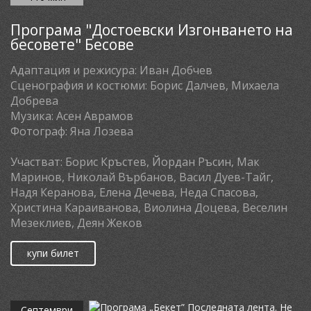
Програма "Достоевски Изгонването на
бесовете" Бесове
Адаптация и режисура:
Иван Добчев
Сценография и костюми:
Борис Далчев, Михаела
Добрева
Музика:
Асен Аврамов
Фотограф:
Яна Лозева
Участват:
Борис Кръстев, Йордан Ръсин, Мак
Маринов, Николай Върбанов, Васил Дуев-Тайг,
Надя Керанова, Елена Дечева, Неда Спасова,
Христина Караиванова, Виолина Доцева, Веселин
Мезеклиев, Деян Жеков
купи билет
Септември