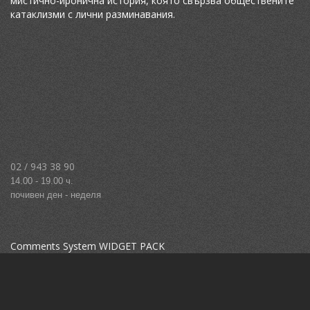
мистично-иронична история, която свързва обществените
катаклизми с лични разминавания.
02 / 943 38 90
14.00 - 19.00 ч.
почивен ден - неделя
Comments System WIDGET PACK