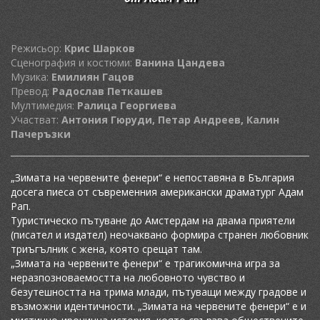
Режисьор:
Крис Шарков
Сценография и костюми:
Ванина Цандева
Музика:
Емилиян Гацов
Превод:
Радослав Петкашев
Мултимедия:
Ралица Георгиева
Участват:
Антония Гюруди, Петар Андреев, Калин
Пачеръзки
„Зимата на червените фенери“ е непоставяна в България
досега пиеса от съвременния американски драматург Адам
Рап.
Туристическо пътуване до Амстердам на двама приятели
(писател и издател) неочаквано формира странен любовник
триъгълник с жена, която срещат там.
„Зимата на червените фенери“ е трагикомична игра за
неразпозноваемостта на любовното чувство и
безутешността на трима млади, пътуващи между градове и
възможни идентичности. „Зимата на червените фенери“ е и