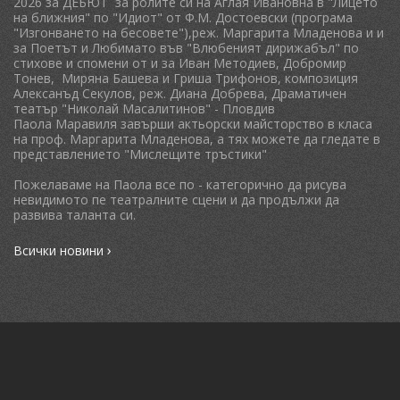
2026 за ДЕБЮТ за ролите си на Аглая Ивановна в "Лицето
на ближния" по "Идиот" от Ф.М. Достоевски (програма
"Изгонването на бесовете"),реж. Маргарита Младенова и и
за Поетът и Любимато във "Влюбеният дирижабъл" по
стихове и спомени от и за Иван Методиев, Добромир
Тонев, Миряна Башева и Гриша Трифонов, композиция
Алексанъд Секулов, реж. Диана Добрева, Драматичен
театър "Николай Масалитинов" - Пловдив
Паола Маравиля завърши актьорски майсторство в класа
на проф. Маргарита Младенова, а тях можете да гледате в
представлението "Мислещите тръстики"
Пожелаваме на Паола все по - категорично да рисува
невидимото пе театралните сцени и да продължи да
развива таланта си.
›
Всички новини