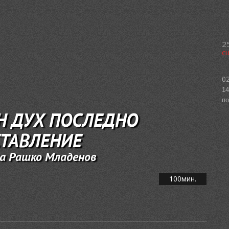
2
с
02
14
по
Н ДУХ ПОСЛЕДНО
ТАВЛЕНИЕ
а Рашко Младенов
100мин.