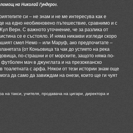
 помощ на Николай Гундеро
в.
риятелите си – не знам и не ме интересува как е
еде на едно необикновено пътешествие, сравнимо и с
Жул Верн. С важното уточнение, че за разлика от
истина се е състояло. И няма никакви изгледи скоро
ашият смел Немо – или Маруф, ако предпочитате –
ланетата (от Коньовица та чак до устието на река
удовища, по-страшни и от морските, защото няма по-
 футболен мач в джунглата и на презокеанско
в тоалетната с арфа. Някои от тези истории знам още
 мога да само да завиждам на онези, които ще ги чуят
а на такси, учителя, продавача на цигари, директора и