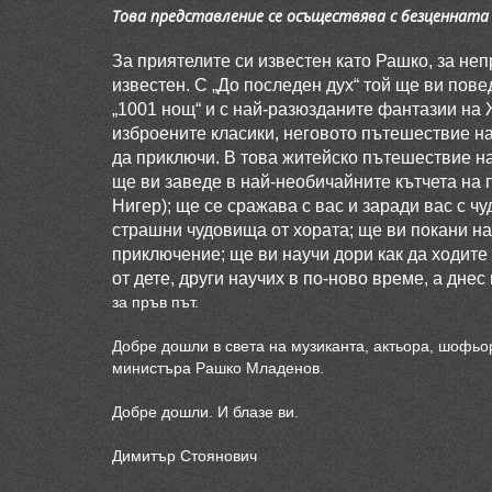
Това представление се осъществява с безценната
За приятелите си известен като Рашко, за неп
известен. С „До последен дух“ той ще ви пов
„1001 нощ“ и с най-разюзданите фантазии на 
изброените класики, неговото пътешествие на
да приключи. В това житейско пътешествие н
ще ви заведе в най-необичайните кътчета на п
Нигер); ще се сражава с вас и заради вас с ч
страшни чудовища от хората; ще ви покани на
приключение; ще ви научи дори как да ходите 
от дете, други научих в по-ново време, а днес
за пръв път.
Добре дошли в света на музиканта, актьора, шофьор
министъра Рашко Младенов.
Добре дошли. И блазе ви.
Димитър Стоянович