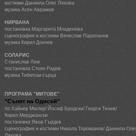
костюми Даниела Олег Ляхова
музика Асен Аврамов
НИРВАНА
постановка
Маргарита Младенова
сценография и костюми Вечеслав Парапанов
музика
Кирил Дончев
СОЛАРИС
Станислав Лем
постановка Стоян Радев
музика
Тибетски сърца
ПРОГРАМА “МИТОВЕ”
"Сънят на Одисей"
по Хайнер Мюлер/ Йосиф Бродски/ Георги Тенев/
Кирил Мерджански
постановка
Явор Гърдев
сценография и костюми Никола Тороманов/ Даниела Оле
Ляхова