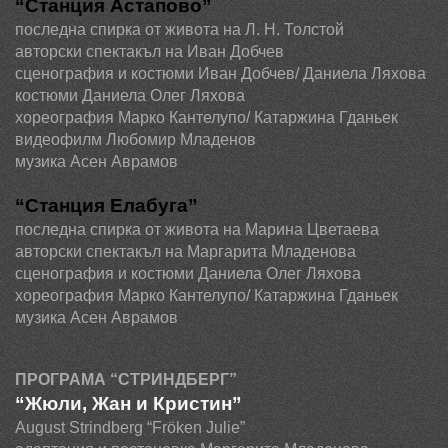
“Станция Астапово”
последна спирка от живота на Л. Н. Толстой
авторски спектакъл на Иван Добчев
сценография и костюми Иван Добчев/ Даниела Ляхова
костюми Даниела Олег Ляхова
хореография Марко Кантелупо/ Катаржина Гданьек
видеофилм Любомир Младенов
музика Асен Аврамов
“Станция Елабуга”
последна спирка от живота на Марина Цветаева
авторски спектакъл на Маргарита Младенова
сценография и костюми Даниела Олег Ляхова
хореография Марко Кантелупо/ Катаржина Гданьек
музика Асен Аврамов
ПРОГРАМА “
СТРИНДБЕРГ
”
“Жюли, Жан и Кристин”
August
Strindberg
“
Fr
ö
ken
Julie
”