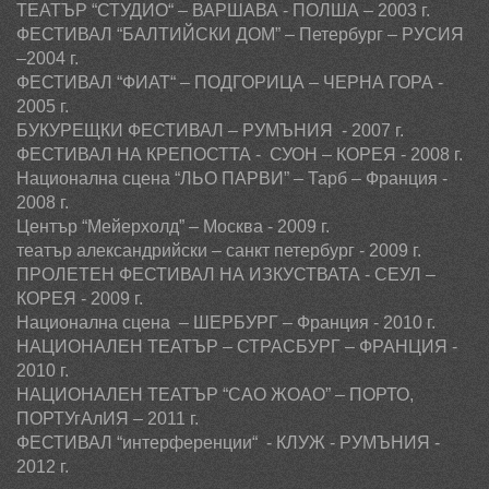
ТЕАТЪР
“СТУДИО“
– В
АРШАВА - ПОЛША
– 2003
г.
ФЕСТИВАЛ “БАЛТИЙСКИ ДОМ” – Петербург –
РУСИЯ
–
2004 г.
ФЕСТИВАЛ “ФИАТ“ – ПОДГОРИЦА – ЧЕРНА ГОРА -
2005 г.
БУКУРЕЩКИ
ФЕСТИВАЛ – РУМЪНИЯ - 2007 г.
ФЕСТИВАЛ НА КРЕПОСТТА - СУОН – КОРЕЯ -
2008 г.
Национална сцена “ЛЬО ПАРВИ” – Тарб – Франция -
2008 г.
Център
“
Мейерхолд
”
– Москва
-
2009 г.
театър александрийски – санкт петербург
-
2009 г.
ПРОЛЕТЕН ФЕСТИВАЛ НА ИЗКУСТВАТА - СЕУЛ –
КОРЕЯ -
2009 г.
Национална сцена – ШЕРБУРГ – Франция -
2010 г.
НАЦИОНАЛЕН ТЕАТЪР – СТРАСБУРГ – ФРАНЦИЯ
-
2010 г.
НАЦИОНАЛЕН ТЕАТЪР “САО ЖОАО” – ПОРТО,
ПОРТУгАлИЯ – 2011 г.
ФЕСТИВАЛ
“интерференции“
- КЛУЖ - РУМЪНИЯ -
2012 г.