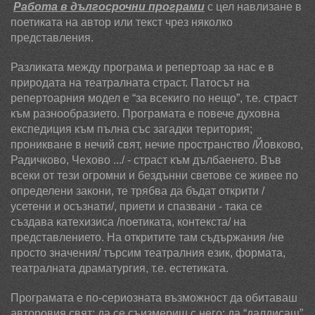
Работа в дългосрочни програми
с цел навлизане в
поетиката на автор или текст чрез няколко
представления.
Разликата между програма и репертоар за нас е в
природата на театралната страст. Патосът на
репертоарния модел е “за всекиго по нещо”, т.е. страст
към разнообразието. Програмата е повече духовна
експедиция към пълна със загадки територия;
проникване в нечий свят, нечие пространство /Йовково,
Радичково, Чехово .../ - страст към дълбаенето. Във
всеки от тези огромни и бездънни светове се живее по
определени закони, те трябва да бъдат открити /
усетени и осъзнати/, приети и спазвани - така се
създава катехизиса /поетиката, контекста/ на
представлението. На откритите там съдържания /не
просто значения/ търсим театралния език, формата,
театралната драматургия, т.е. естетиката.
Програмата е по-сериозната възможност да обитаваш
авторовия свят; да се съизмериш с него; да “далдисаш”