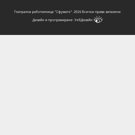
Театрална работилница "Сфумато".
2026 Всички права запазени.
Дизайн и програмиране:
УебДизайн