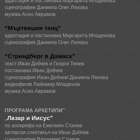
адаптация и постановка Маргарита Младенова
сценография Даниела Олег Ляхова
музика Асен Аврамов
“Мъртвешки танц”
адаптация и постановка Маргарита Младенова
сценография Даниела Олег Ляхова
“Стриндберг в Дамаск”
текст Иван Добчев и Георги Тенев
постановка Иван Добчев
сценография Иван Добчев/ Даниела Ляхова
видеофилм Любомир Младенов
музика Асен Аврамов
ПРОГРАМА АРХЕТИПИ”
Лазар и Иисус"
„
по апокрифа на Емилиян Станев
авторски спектакъл на Иван Добчев
сценография Владимир Славов