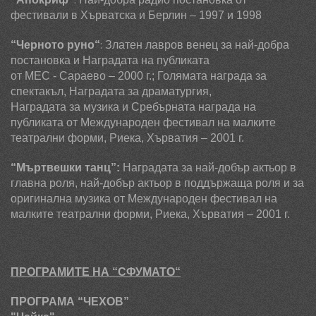
фестивали в Хърватска и Берлин – 1997 и 1998
:
“
Черното руно
“
Златен лавров венец за най-добра
постановка и Наградата на публиката
от МЕС - Сараево – 2000 г.; Голямата награда за
спектакъл, Наградата за драматургия,
Наградата за музика и Сребърната награда на
публиката от Международен фестивал на малките
театрални форми, Риека, Хърватия – 2001 г.
“Мъртвешки танц”:
Н
аградата за най-добър актьор в
главна роля, най-добър актьор в поддържаща роля и за
оригинална музика от Международен фестивал на
малките театрални форми, Риека, Хърватия – 2001 г.
ПРОГРАМИТЕ НА “СФУМАТО“
ПРОГРАМА “ЧЕХОВ”