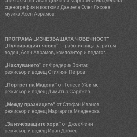
спектакъл на Иван Добчев
и
Маргарита Младенова
сценография и костюми Даниела Олег Ляхова
музика Асен Аврамов
ПРОГРАМА „ИЗЧЕЗВАЩАТА ЧОВЕЧНОСТ”
„Пулсиращият човек”
– работилница за ритъм
водещ Асен Аврамов, композитор и педагог.
„Нахлуването”
от Фредерик Зонтаг.
режисьор и водещ Стилиян Петров
„Портрет на Мадона”
от Тенеси Уйлямс
режисьор и водещ Димитър Сарджев
„Между празниците”
от Стефан Иванов
режисьор и водещ Маргарита Младенова
„За изчезващите хора”
от Джек Фини
режисьор и водещ Иван Добчев