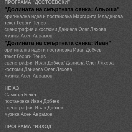
ПРОГРАМА “ДОСТОЕВСКИ”
"Долината на смъртната сянка: Альоша"
оригинална идея и постановка Маргарита Младенова
текст Георги Тенев
сценография и костюми Даниела Олег Ляхова
музика Асен Аврамов
"Долината на смъртната сянка: Иван"
оригинална идея и постановка Иван Добчев
текст Георги Тенев
сценография Иван Добчев/ Даниела Олег Ляхова
костюми Даниела Олег Ляхова
музика Асен Аврамов
НЕ АЗ
Самюъл Бекет
постановка Иван Добчев
сценография Иван Добчев
музика Асен Аврамов
ПРОГРАМА “ИЗХОД”