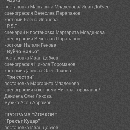
"Чайка"
постановка
Маргарита Младенова/ Иван Добчев
сценография Вечеслав Парапанов
костюми Елена Иванова
"
P
.
S
."
сценарий и
постановка
Маргарита Младенова
сценография Вечеслав Парапанов
костюми Натали Генова
"Вуйчо Ваньо"
постановка
Иван Добчев
сценография Никола Тороманов
костюми Даниела Олег Ляхова
"Три сестри"
постановка
Маргарита Младенова
сценография и костюми Никола Тороманов/
Даниела Олег Ляхова
музика Асен Аврамов
ПРОГРАМА “ЙОВКОВ”
"Грехът Куцар"
постановка
Иван Добчев