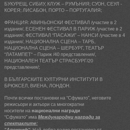
БУКУРЕЩ, СИБИУ, КЛУЖ – РУМЪНИЯ
; СУОН, СЕУЛ -
КОРЕЯ; ЛИСАБОН, ПОРТО – ПОРТУГАЛИЯ;
ФРАНЦИЯ: АВИНЬОНСКИ ФЕСТИВАЛ /участие в 2
издания/, ЕСЕНЕН ФЕСТИВАЛ В ПАРИЖ /участие в 2
издания/, ФЕСТИВАЛ
“ПАСАЖИ” –
НАНСИ /участие в 4
издания/, Н
АЦИОНАЛНА СЦЕНА – ТАРБ,
НАЦИОНАЛНА СЦЕНА – ШЕРБУРГ,
ТЕАТЪР
“ЛАТАМПЕТ“
–
Париж /
40 представления/,
НАЦИОНАЛЕН ТЕАТЪР СТРАСБУРГ/20
представления/;
В БЪЛГАРСКИТЕ КУЛТУРНИ ИНСТИТУТИ В
БРЮКСЕЛ, ВИЕНА, ЛОНДОН.
Почти всички постановки на “Сфумато”, неговите
режисьори и актьори са многократни
носители на
национални награди
“Сфумато” има
Международни награди за
спектаклите:
:
“
Апокриф
“
Най-добра радио постановка от