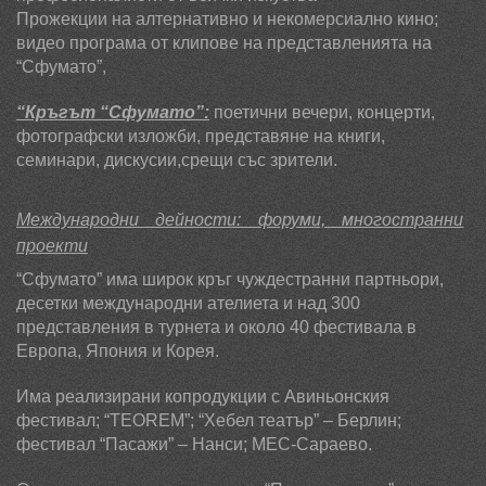
Прожекции на алтернативно и некомерсиално кино;
видео програма от клипове на представленията на
“Сфумато”,
“Кръгът “Сфумато”:
поетични вечери, концерти,
фотографски изложби, представяне на книги,
семинари, дискусии,срещи със зрители.
Международни дейности: форуми, многостранни
проекти
“Сфумато” има широк кръг чуждестранни партньори,
десетки международни ателиета и над 300
представления в турнета и около 40 фестивала в
Европа, Япония и Корея.
Има реализирани копродукции с Авиньонския
фестивал; “Т
EOREM
”; “Хебел театър” – Берлин;
фестивал “Пасажи” – Нанси; МЕС-Сараево.