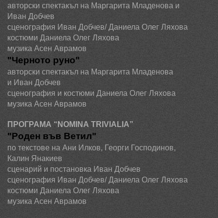
авторски спектакъл на Маргарита Младенова и
Иван Добчев
сценография Иван Добчев/ Даниела Олег Ляхова
костюми Даниела Олег Ляхова
музика Асен Аврамов
"Черното руно"
авторски спектакъл на Маргарита Младенова
и Иван Добчев
сценография и костюми Даниела Олег Ляхова
музика Асен Аврамов
ПРОГРАМА “
NOMINA
TRIVIALIA
”
"Роден във Ветил"
по текстове на
Ани Илков, Георги Господинов,
Калин Янакиев
сценарий и
постановка Иван Добчев
сценография Иван Добчев/ Даниела Олег Ляхова
костюми Даниела Олег Ляхова
музика Асен Аврамов