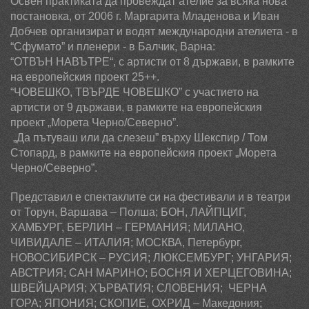
Освен практиката да провеждат ателие за всяка нова
постановка, от 2006 г.
Маргарита Младенова и Иван
Добчев
организират и водят международни ателиета - в
“Сфумато” и пленери - в Балчик, Варна:
“ОТВЪН НАВЪТРЕ“, с артисти от 8 държави, в рамките
на европейския проект 25++.
“ЧОВЕШКО, ТВЪРДЕ ЧОВЕШКО” с участието на
артисти от 9
държави
, в рамките на
европейския
проект
„
Морета Черно/Северно”.
„Да пътуваш или да слезеш”
върху
Шекспир / Том
Стопард, в рамките на
европейския
проект
„
Морета
Черно/Северно”.
Представил е спектаклите си на фестивали и в театри
от Торун, Варшава – Полша; БОН, ЛАЙПЦИГ,
ХАМБУРГ, БЕРЛИН – ГЕРМАНИЯ; МИЛАНО,
ЧИВИДАЛЕ – ИТАЛИЯ; МОСКВА,
Петербург
,
НОВОСИБИРСК – РУСИЯ; ЛЮКСЕМБУРГ; УНГАРИЯ;
АВСТРИЯ; САН МАРИНО; БОСНЯ И ХЕРЦЕГОВИНА;
ШВЕЙЦАРИЯ;
ХЪРВАТИЯ; СЛОВЕНИЯ;
ЧЕРНА
ГОРА;
ЯПОНИЯ; СКОПИЕ, ОХРИД – Македония;