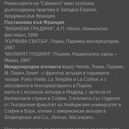
Режисьорите на “Сфумато” имат успешна
дългогодишна практика в Западна Европа,
предимно във Франция.
Постановки във Франция
“ВИШНЕВА ГРАДИНА“, А.П. Чехов, Авиньонски
фестивал, 1996
“КЪРВАВА СВАТБА“, Лорка, Парижка консерватория,
1997
“МАЛКИЯТ ПУШКИН“, Пушкин, Национална сцена –
Макон, 1997
Международни ателиета
върху Чехов, Лорка, Пушкин,
М. Павич, Бекет - с френски актьори в
парижките
театри
Paris
-
Vilette
,
L
a
Temp
ê
te
и
L
а
C
о
lline
;
и с
абсолвенти в Консерваторията в Париж;
както и с испански актьори в Мадрид, с артисти от
балканските страни
в
София, 3 ателиета със студенти
от Театралния факултет на Нюйоркския университет в
София и Варн, ателие с американски актьори в
Shakespeare
and
Co
., Ленъкс, Масачузетс.