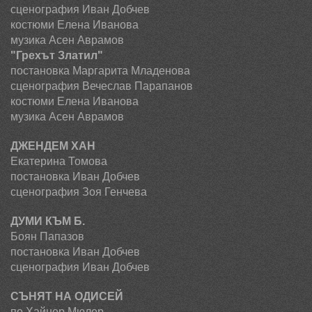
сценография Иван Добчев
костюми Елена Иванова
музика Асен Аврамов
"Грехът Златил"
постановка
Маргарита Младенова
сценография Вечеслав Парапанов
костюми Елена Иванова
музика Асен Аврамов
ДЖЕНДЕМ ХАН
Екатерина Томова
постановка
Иван Добчев
сценография
Зоя Генчева
ДУМИ КЪМ Б.
Боян Папазов
постановка
Иван Добчев
сценография Иван Добчев
СЪНЯТ НА ОДИСЕЙ
по Хайнер Мюлер