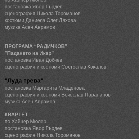
постановка Явор Гърдев
сценография Никола Тороманов
костюми Даниела Олег Ляхова
музика Асен Аврамов
ПРОГРАМА “РАДИЧКОВ”
"Падането на Икар"
постановка
Иван Добчев
сценография и костюми Светослав Кокалов
"Луда трева"
постановка
Маргарита Младенова
сценография и костюми Вечеслав Парапанов
музика Асен Аврамов
КВАРТЕТ
по Хайнер Мюлер
постановка Явор Гърдев
сценография Никола Тороманов