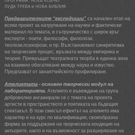
ПРОГРАМА "НОЕВ КОВЧЕГ"
ЛУДА ТРЕВА и НОВА БИБЛИЯ
Предварителните “експедиции”
са начален етап на
всеки проект за натрупване на научен и фактически
материал по темата, в сътруничество с широк кръг
експерти - поети, философи, филолози,
теолози,психорози, и пр. Възстановяват синкретизма
на творческия процес, връзката между емпирика и
теория. Превръщат театралната творба в единна зона
на взаимно обогатяване между наука и изкуство.
Предпазват от занаятчийското профилиране.
Ателиетата
- основен творчески модул на
лабораторията.
Ателието е въвеждане на група
доброволно ангажирали се с темата на проекта
артисти в пространството и поетиката на бъдещия
спектакъл. В този смисъл ефектът на ателието има
характер и на курс по квалификация, своеобразна
форма за поддържане на творческата кондиция на
актьорите, както и на възможност за разширяване на