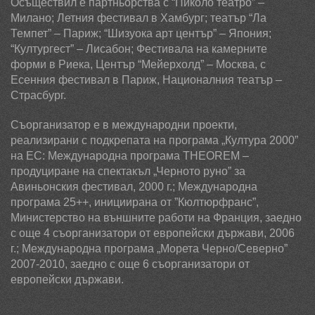
Осъществил е партньорства с “Пиколо театро” –
Милано; Летния фестивал в Хамбург; театър “Ла
Темпет” – Париж; “Шизуока арт център” – Япония;
“Култургест” – Лисабон; Фестивала на камерните
форми в Риека,
Център
“
Мейерхолд
”
– Москва, с
Есенния фестивал в Париж, Националния театър –
Страсбург.
Съорганизатор е в международни проекти,
реализирани с подкрепата на програма „Култура 2000”
на ЕС: Международна програма
THEOREM
–
продуциране на спектакъл „Черното руно” за
Авиньонския фестивал, 2000 г.; Международна
програма 25
++,
инициирана от
”
Кюлтюрфранс
”,
Министерство на външните работи на Франция,
заедно
с още 4 съорганизатори от европейски държави,
2006
г.; Международна програма
„
Морета Черно/Северно”
2007-2010,
заедно с още 6 съорганизатори от
европейски държави.