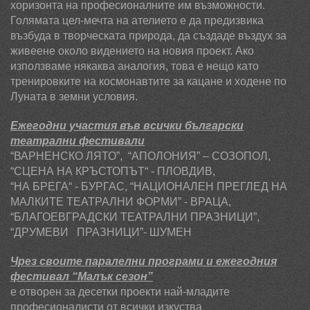
хоризонта на професионалните им възможности.
Голямата цел-мечта на ателието е да предизвика
възбуда в творческата природа, да създаде въздух за
живеене около видението на новия проект. Ако
използваме някаква аналогия, това е нещо като
тренировките на космонавтите за кацане и ходене по
Луната в земни условия.
Ежегодни участия във всички български
театрални фестивали
“ВАРНЕНСКО ЛЯТО”, “АПОЛОНИЯ” – СОЗОПОЛ,
“СЦЕНА НА КРЪСТОПЪТ“ - ПЛОВДИВ,
“НА БРЕГА“ - БУРГАС, “НАЦИОНАЛЕН ПРЕГЛЕД НА
МАЛКИТЕ
Т
ЕАТРАЛНИ ФОРМИ” - ВРАЦА,
“БЛАГОЕВГРАДСКИ ТЕАТРАЛНИ ПРАЗНИЦИ”,
“ДРУМЕВИ ПРАЗНИЦИ”- ШУМЕН
Чрез своите паралелни програми и ежегодния
фестивал “Малък сезон”
е отворен за десетки проекти най-младите
професионалисти от всички изкуства