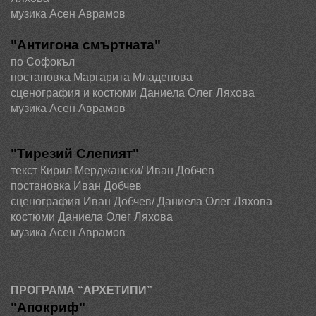
музика Асен Аврамов
"Антигона смъртната"
по Софокъл
постановка
Маргарита Младенова
сценография и костюми Даниела Олег Ляхова
музика Асен Аврамов
"Тирезий Слепият"
текст Кирил Мерджански/ Иван Добчев
постановка
Иван Добчев
сценография Иван Добчев/ Даниела Олег Ляхова
костюми Даниела Олег Ляхова
музика Асен Аврамов
ПРОГРАМА “АРХЕТИПИ”
"Апокриф"