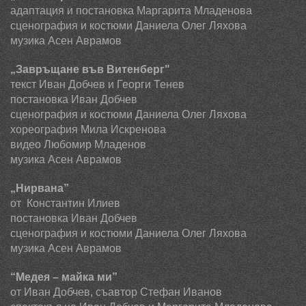
адаптация и постановка Маргарита Младенова
сценография
и костюми
Даниела Олег Ляхова
музика Асен Аврамов
„Завръщане във Витенберг"
текст Иван Добчев и Георги Тенев
постановка Иван Добчев
сценография и костюми Даниела
Олег
Ляхова
хореография Мила Искренова
видео Любомир Младенов
музика Асен Аврамов
„Нирвана”
от Константин Илиев
постановка Иван Добчев
сценография и костюми Даниела
Олег
Ляхова
музика Асен Аврамов
“Медея – майка ми”
от
Иван Добчев, съавтор Стефан Иванов