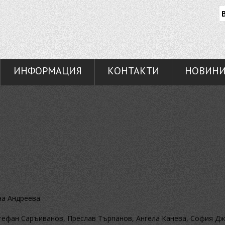
ИНФОРМАЦИЯ
КОНТАКТИ
НОВИН
на Андреева
тефан Саръиванов, Преслав Търпанов, Ангела Канева, София Д