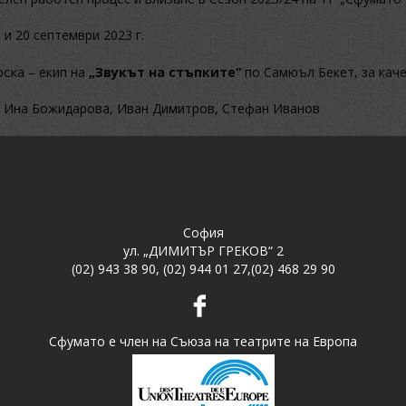
и 20 септември 2023 г.
оска
–
екип на
„Звукът на стъпките“
по Самюъл Бекет
,
за кач
, Ина Божидарова, Иван Димитров, Стефан Иванов
София
ул. „ДИМИТЪР ГРЕКОВ“ 2
(02) 943 38 90
,
(02) 944 01 27
,
(02) 468 29 90
Сфумато е член на Съюза на театрите на Европа