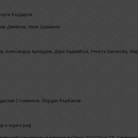
Георги Бърдаров
слав Дамянов, Иван Шуманов
в, Александър Арнаудов, Дара Хаджийска, Ренета Бакалова, Ма
ладислав Стоименов, Йордан Върбанов
ор и хореограф
лен работен процес и влизане в Сезон 2023/24 на ТР „Сфумато“