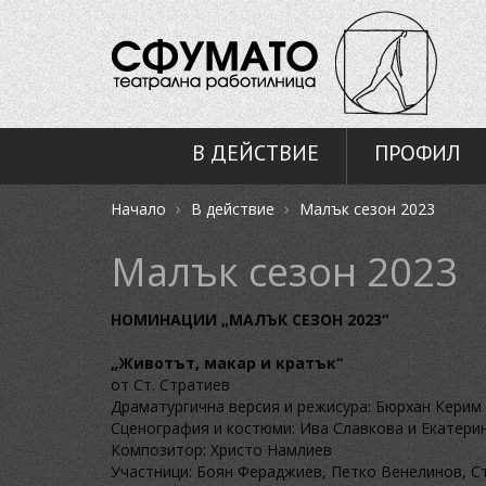
В ДЕЙСТВИЕ
ПРОФИЛ
›
›
Начало
В действие
Малък сезон 2023
Малък сезон 2023
НОМИНАЦИИ „МАЛЪК СЕЗОН 2023“
„Животът, макар и кратък“
от Ст. Стратиев
Драматургична версия и режисура: Бюрхан Керим
Сценография и костюми: Ива Славкова и Екатери
Композитор: Христо Намлиев
Участници: Боян Фераджиев, Петко Венелинов, С