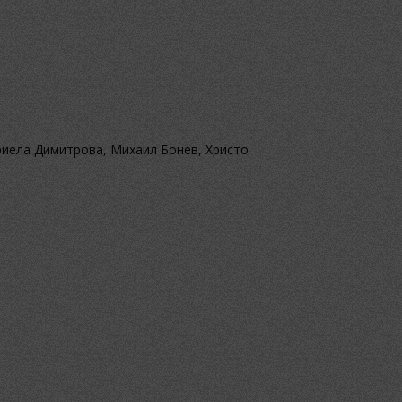
риела Димитрова, Михаил Бонев, Христо
.