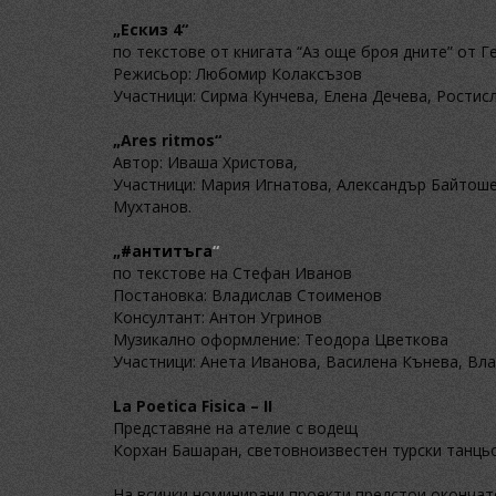
„Ескиз 4“
по текстове от книгата “Аз още броя дните” от 
Режисьор: Любомир Колаксъзов
Участници: Сирма Кунчева, Елена Дечева, Рости
„Ares ritmos“
Автор: Иваша Христова,
Участници: Мария Игнатова, Александър Байтоше
Мухтанов.
„
#антитъга
“
по текстове на
Стефан Иванов
Постановка: Владислав Стоименов
Консултант: Антон Угринов
Музикално оформление: Теодора Цветкова
Участници: Анета Иванова, Василена Кънева, В
La Poetica Fisica – II
Представяне на ателие с водещ
Корхан Башаран, световноизвестен турски танць
На всички номинирани проекти предстои окончате